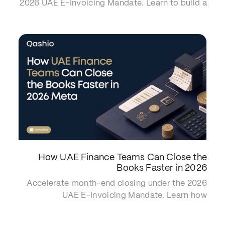
2026 UAE E-Invoicing Mandate. Learn to build a
policy that secures real-time visibility and
protects tax deductions.
How UAE Finance Teams Can Close the
Books Faster in 2026
Accelerate month-end closing under the 2026
UAE E-Invoicing Mandate. Learn how
automated spend management delivers a zero-
touch ERP sync and secures FTA compliance.