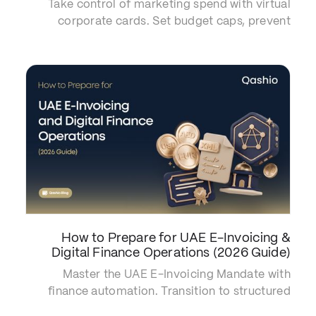
Take control of marketing spend with virtual
corporate cards. Set budget caps, prevent
overspending, automate reconciliation, and
track ad spend in real time across the GCC.
How to Prepare for UAE E-Invoicing &
Digital Finance Operations (2026 Guide)
Master the UAE E-Invoicing Mandate with
finance automation. Transition to structured
XML, secure your 9% Corporate Tax deductions,