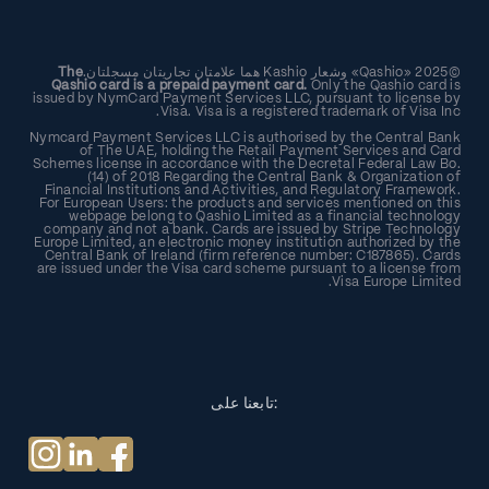
©2025 «Qashio» وشعار Kashio هما علامتان تجاريتان مسجلتان.
The
Qashio card is a prepaid payment card.
Only the Qashio card is
issued by NymCard Payment Services LLC, pursuant to license by
Visa. Visa is a registered trademark of Visa Inc.
Nymcard Payment Services LLC is authorised by the Central Bank
of The UAE, holding the Retail Payment Services and Card
Schemes license in accordance with the Decretal Federal Law Bo.
(14) of 2018 Regarding the Central Bank & Organization of
Financial Institutions and Activities, and Regulatory Framework.
For European Users: the products and services mentioned on this
webpage belong to Qashio Limited as a financial technology
company and not a bank. Cards are issued by Stripe Technology
Europe Limited, an electronic money institution authorized by the
Central Bank of Ireland (firm reference number: C187865). Cards
are issued under the Visa card scheme pursuant to a license from
Visa Europe Limited.
تابعنا على: