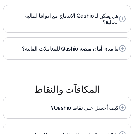
الفعلي وحدود الإنفاق المخصصة وعناصر التحكم في
الموقع الجغرافي على منع الاحتيال والإنفاق غير المصرح
هل يمكن لـ Qashio الاندماج مع أدواتنا المالية
به.
الحالية؟
نعم، تتكامل Kashio بسلاسة مع الأنظمة المالية الحالية،
بما في ذلك ERP وبرامج المحاسبة.
ما مدى أمان منصة Qashio للمعاملات المالية؟
تعطي Qashio الأولوية للأمان من خلال التشفير القوي
وإجراءات الامتثال لضمان سلامة جميع المعاملات.
المكافآت والنقاط
كيف أحصل على نقاط Qashio؟
يتم كسب النقاط على المعاملات التي تتم باستخدام
بطاقة Kashio الخاصة بك ويتم منحها للمعاملات التي
تمت تسويتها.