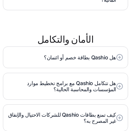
تقوم حسابات Qashio بأتمتة الحسابات المستحقة الدفع
والمستحقة، وإدارة البائعين، وتتبع المدفوعات كلها ضمن
منصة واحدة.
الأمان والتكامل
هل Qashio بطاقة خصم أو ائتمان؟
تقدم Kashio بطاقة مسبقة الدفع للشركات مدعومة
بشبكة Visa، مما يتطلب تحميل الأموال مسبقًا
للاستخدام.
هل تتكامل Qashio مع برامج تخطيط موارد
المؤسسات والمحاسبة الحالية؟
نعم، يتكامل Qashio بسلاسة مع برامج تخطيط موارد
المؤسسات والمحاسبة الرئيسية، مما يضمن المزامنة
التلقائية لبيانات المعاملات لإعداد تقارير دقيقة.
كيف تمنع بطاقات Qashio للشركات الاحتيال والإنفاق
غير المصرح به؟
تساعد ميزات الأمان المتقدمة مثل التنبيهات في الوقت