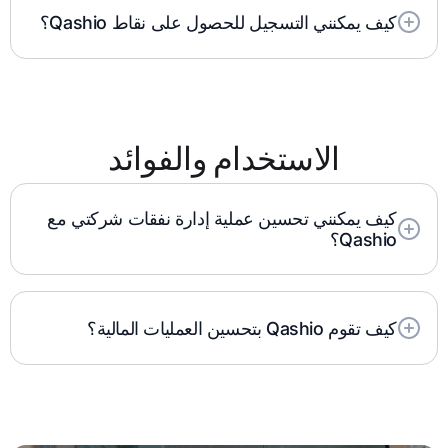
كيف يمكنني التسجيل للحصول على نقاط Qashio؟
يمكن للمستخدمين الجدد الاتصال بفريق مبيعات Qashio
للتسجيل بينما يمكن للعملاء الحاليين التواصل مع مدير
نجاح العملاء.
الاستخدام والفوائد
كيف يمكنني تحسين عملية إدارة نفقات شركتي مع
Qashio؟
تقوم Qashio بأتمتة إعداد التقارير، وتوفر رؤية
المعاملات في الوقت الفعلي، وتوفر ضوابط الميزانية
المتقدمة لتحسين الرقابة المالية.
كيف تقوم Qashio بتحسين العمليات المالية؟
تعمل Kashio على تبسيط العمليات المالية من خلال
توفير الرؤية في الوقت الفعلي وأتمتة تتبع النفقات
والتكامل بسلاسة مع أنظمة تخطيط موارد المؤسسات
والمحاسبة وتقليل العمل اليدوي وضمان البيانات المالية