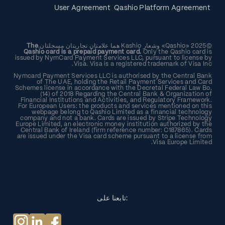
User Agreement
Qashio Platform Agreement
©2025 «Qashio» وشعار Kashio هما علامتان تجاريتان مسجلتان.
The
Qashio card is a prepaid payment card.
Only the Qashio card is
issued by NymCard Payment Services LLC, pursuant to license by
Visa. Visa is a registered trademark of Visa Inc.
Nymcard Payment Services LLC is authorised by the Central Bank
of The UAE, holding the Retail Payment Services and Card
Schemes license in accordance with the Decretal Federal Law Bo.
(14) of 2018 Regarding the Central Bank & Organization of
Financial Institutions and Activities, and Regulatory Framework.
For European Users: the products and services mentioned on this
webpage belong to Qashio Limited as a financial technology
company and not a bank. Cards are issued by Stripe Technology
Europe Limited, an electronic money institution authorized by the
Central Bank of Ireland (firm reference number: C187865). Cards
are issued under the Visa card scheme pursuant to a license from
Visa Europe Limited.
تابعنا على: