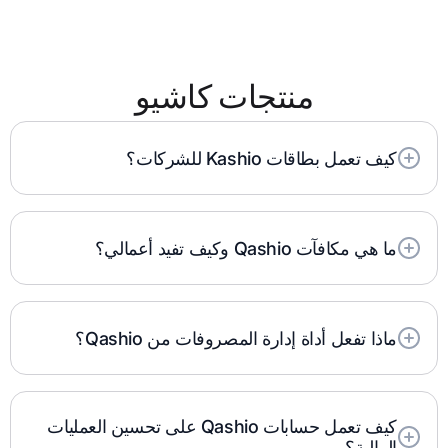
للسياسات المالية. يوفر حل Qashio الآلي رؤية فورية
للمعاملات، مما يمنع الإنفاق الزائد.
منتجات كاشيو
كيف تعمل بطاقات Kashio للشركات؟
يتلقى المستخدمون بطاقات الشركات الافتراضية
والمادية عند التسجيل. تتوفر البطاقات الافتراضية على
الفور، بينما تصل البطاقات المادية في غضون 2-3 أيام
ما هي مكافآت Qashio وكيف تفيد أعمالي؟
عمل. يوفر Qashio تنبيهات في الوقت الفعلي ومسك
تقدم Qashio Rewards خصومات من تجار مختارين،
الدفاتر الآلية.
في حين أن نقاط Qashio هي برنامج ولاء يسمح
للشركات بكسب نقاط عند الإنفاق، يمكن استبدالها
ماذا تفعل أداة إدارة المصروفات من Qashio؟
بمكافآت مثل أميال سكاي واردز واسترداد النقود.
فهي تعمل على أتمتة تتبع النفقات وإعداد التقارير، مما
يوفر رؤى في الوقت الفعلي حول الإنفاق وتقليل العمل
اليدوي.
كيف تعمل حسابات Qashio على تحسين العمليات
المالية؟