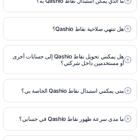
ما الذي يمكن استبدال نقاط Qashio به؟
يمكن استبدال النقاط بمكافآت مثل أميال سكاي واردز
طيران الإمارات والشكرانز واسترداد النقود.
هل تنتهي صلاحية نقاط Qashio؟
نعم، تنتهي صلاحية نقاط Kashio بعد 12 شهرًا من تاريخ
اكتسابها.
هل يمكنني تحويل نقاط Qashio إلى حسابات أخرى
أو مستخدمين داخل شركتي؟
نقاط Kashio مرتبطة بالكيان القانوني لشركتك ولا يمكن
نقلها بين الكيانات.
متى يمكنني استبدال نقاط Qashio الخاصة بي؟
يمكن استبدال النقاط بمجرد تصفية المعاملة المرتبطة.
ما مدى سرعة ظهور نقاط Qashio في حسابي؟
يتم إضافة النقاط إلى حسابك في غضون 24 ساعة من
تسوية المعاملة.