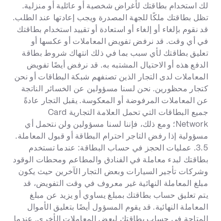
لك استخدام بطاقتك لأغراض شخصية أو عائلية أو منزلية.
تظل بطاقتك ملكًا للجهة المصدرة ويجب إعادتها عند الطلب.
قد نقوم بإلغاء أو إلغاء أو استعادة أو تقييد استخدام بطاقتك
في أي وقت. قد نرفض تفويض المعاملات أو عكسها أو
تعليق بطاقتك لأي سبب بما في ذلك انتهاك شروط بطاقة
الدفع هذه أو الاحتيال المشتبه به. قد نرفض أيضًا تفويض
المعاملات لدى التجار الذين تصنفهم شبكة البطاقات أو نحن
كتجار محظورين. نحن لسنا مسؤولين عن الخسائر الناتجة
عن المعاملات المرفوضة أو المعكوسة. يقبل التجار عادةً
جميع البطاقات التي تحمل العلامة التجارية Card
Network؛ ومع ذلك، فإننا لسنا مسؤولين ولن نتحمل أي
مسؤولية إذا رفض التاجر احترام البطاقة أو قبول المعاملة.
3.5. عمليات الحجز في حساب البطاقة: عندما تستخدم
بطاقتك لبدء معاملة في الفنادق والمطاعم ومحطات الوقود
وشركات تأجير السيارات وبعض التجار الآخرين حيث يكون
مبلغ المعاملة النهائية غير معروف في وقت التفويض، قد
يتم تعليق حساب بطاقتك بمبلغ يساوي أو يزيد عن مبلغ
المعاملة النهائية. قد يقوم المسؤول أيضًا بتعليق الأموال
المتاحة في حساب بطاقتك لبعض المعاملات الأخرى. عندما