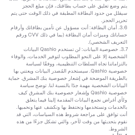
يتم وضع تعليق على حساب بطاقتك، فإن مبلغ الحجز
سيقلل من حدود البطاقة المطبقة في ذلك الوقت حتى يتم
تحرير الحجز.
3.6. أمان البطاقة: أنت مسؤول عن تأمين بطاقاتك وأرقام
حساباتك وميزات أمان البطاقة (بما في ذلك CVV ورقم
التعريف الشخصي).
3.7. خصوصية البيانات: لن تستخدم Qashio البيانات
الشخصية إلا على النحو المطلوب لتوفير الخدمات، والوفاء
بالتزاماتنا تجاه السلطات التنظيمية، ووفقًا لسياسة
خصوصية Qashio. سيستخدم المُصدر البيانات ويعتني بها
بالطريقة الموضحة في إشعار خصوصية بنك المشرق. حماية
البيانات الشخصية مهمة جدًا بالنسبة لنا. توضح سياسة
خصوصية Qashio وإشعار خصوصية بنك المشرق كيف
ولأي أغراض نجمع البيانات المقدمة إلينا فيما يتعلق
بالخدمات ونستخدمها ونحتفظ بها ونكشف عنها ونحميها.
أنت توافق على مراجعة شروط هذه السياسات، التي قد
نقوم بتحديثها من وقت لآخر، والتي تشكل جزءًا من هذه
الشروط.