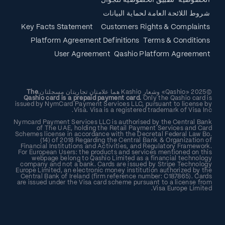
الخصوصية
تطبيق الخصوصية للجوال
شروط اللائحة العامة لحماية البيانات
Key Facts Statement
Customers Rights & Complaints
Platform Agreement Definitions
Terms & Conditions
User Agreement
Qashio Platform Agreement
©2025 «Qashio» وشعار Kashio هما علامتان تجاريتان مسجلتان.
The
Qashio card is a prepaid payment card.
Only the Qashio card is
issued by NymCard Payment Services LLC, pursuant to license by
Visa. Visa is a registered trademark of Visa Inc.
Nymcard Payment Services LLC is authorised by the Central Bank
of The UAE, holding the Retail Payment Services and Card
Schemes license in accordance with the Decretal Federal Law Bo.
(14) of 2018 Regarding the Central Bank & Organization of
Financial Institutions and Activities, and Regulatory Framework.
For European Users: the products and services mentioned on this
webpage belong to Qashio Limited as a financial technology
company and not a bank. Cards are issued by Stripe Technology
Europe Limited, an electronic money institution authorized by the
Central Bank of Ireland (firm reference number: C187865). Cards
are issued under the Visa card scheme pursuant to a license from
Visa Europe Limited.