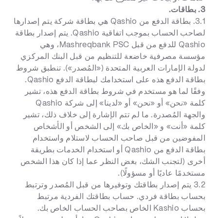
3. بطاقات.
3.1. بطاقة الدفع من Qashio هي بطاقة شركة يتم إصدارها
لصاحب الحساب بموجب اتفاقية Qashio. يتم إصدار بطاقة
Qashio للدفع من قبل Mashreqbank PSC، وهي
مؤسسة مصرفية خاضعة للتنظيم من قبل البنك المركزي
لدولة الإمارات العربية المتحدة («المُصدر»). تنطبق شروط
بطاقة الدفع هذه على استخدامك لبطاقة الدفع Qashio.
وفقًا لما هو مستخدم في شروط بطاقة الدفع هذه، تشير
كلمة «نحن» أو «نحن» أو «لدينا» إلى شركة Qashio
والجهة المُصدرة. ما لم تتم الإشارة إلى خلاف ذلك، تشير
كلمة «أنت» و «الخاص بك» إلى الشخص أو الأشخاص
المفوضين من قبل صاحب الحساب لاستلام واستخدام
بطاقة الدفع من Qashio أو استخدام الخدمات بطريقة
أخرى (لتجنب الشك، بغض النظر عما إذا كان هذا الشخص
مستخدمًا عاديًا أو مسؤولًا).
3.2 يتم إصدار بطاقتك وتوفيرها من قبل المُصدر وترتبط
بحساب بطاقة فردي. حساب بطاقتك الفردية مرتبط
بحساب Kashio الخاص بصاحب الحساب الخاص بك.