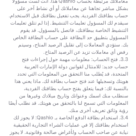
معاملاتك مرتبطة بحساب Qashio هذا. أنت لست مسؤولاً
بشكل مباشر تجاهنا عن معاملاتك أو أي نشاط آخر على
حساب بطاقتك الفردية. يجب تفعيل بطاقتك قبل الاستخدام.
سيقدم لك المسؤول تعليمات التنشيط. إذا لم تتلق تعليمات
التنشيط الخاصة ببطاقتك، فاتصل بالمسؤول. قد يقوم
المسؤول بتطبيق حد البطاقة على حساب البطاقة الخاص
بك. ستؤدي المعاملات إلى تقليل الرصيد المتاح، وسيتم
رفض أي معاملات تزيد عن الرصيد المتاح.
3.3. فتح الحساب: معلومات مهمة حول إجراءات فتح
حساب جديد: للامتثال لقوانين دولة الإمارات العربية
المتحدة، قد يُطلب منا التحقق من المعلومات التي تحدد
هويتك وتسجيلها عند فتح حساب بطاقة لك. ماذا يعني هذا
بالنسبة لك: فيما يتعلق بفتح حساب بطاقتك الفردية،
سنطلب منك اسمك وعنوانك وتاريخ ميلادك وغيرها من
المعلومات التي تسمح لنا بالتحقق من هويتك. قد نطلب أيضًا
رؤية وثائق تعريف أخرى منك.
3.4. استخدام بطاقة الدفع الخاصة بـ Qashio: لا يجوز لك
استخدام بطاقتك إلا في عمليات الشراء التجارية الحقيقية
نيابة عن صاحب الحساب ولأغراض صالحة وقانونية. لا يجوز