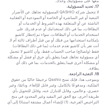
معها على مسؤوليتك وحدك.
17. تحديد المسؤولية.
لا تتحمل شركة QASHIO المسؤولية تجاهك عن الأضرار
التبعية أو غير المباشرة أو الخاصة أو النموذجية أو العقابية
الناشئة عن أو المتعلقة بهذه الشروط أو الخدمات أو
البطاقات، بما في ذلك استخدامك أو عدم قدرتك على
استخدام الخدمات أو البطاقات، سواء تم إخطار كاشيو
بإمكانية استخدامها من قبلك أو من قبل أطراف ثالثة أم لا.
أنت تقر بأن كاشيو تقدم خدمات (بما في ذلك البطاقات)
فقط (ولصالح) صاحب الحساب فقط، وأن كاشيو لا تتحمل
أي مسؤولية تجاهك فيما يتعلق بأي خرق أو فشل أو مشكلة
أو مشكلة أخرى فيما يتعلق بالخدمات، بما في ذلك أي
بطاقة.
18. التغذية الراجعة.
وبموجب هذا، فإنك تمنح Qashio ترخيصًا خاليًا من حقوق
الملكية، ومدفوعًا بالكامل، وغير قابل للإلغاء، ودائمًا، وغير
حصري، وعالمي، وقابل للتنازل عنه، وقابل للتحويل بأي
طريقة أخرى، مع الحق غير المقيد وغير المحدود في منح
التراخيص الفرعية، (1) لإنشاء أعمال مشتقة استنادًا إلى أي