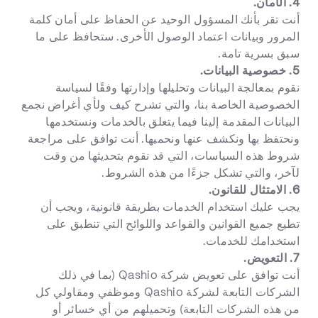
4. الأمان.
أنت تقر بأنك المسؤول الوحيد عن الحفاظ على أمان كلمة
المرور وبيانات اعتماد الوصول الأخرى. ستحافظ على ما
سبق بسرية تامة.
5. خصوصية البيانات.
نقوم بمعالجة البيانات وتحليلها وإدارتها وفقًا لسياسة
الخصوصية الخاصة بنا، والتي تشرح كيف ولأي أغراض نجمع
البيانات المقدمة إلينا فيما يتعلق بالخدمات ونستخدمها
ونحتفظ بها ونكشف عنها ونحميها. أنت توافق على مراجعة
شروط هذه السياسات، التي قد نقوم بتحديثها من وقت
لآخر، والتي تشكل جزءًا من هذه الشروط.
6. الامتثال للقانون.
يجب عليك استخدام الخدمات بطريقة قانونية، ويجب أن
تطيع جميع القوانين والقواعد واللوائح التي تنطبق على
استخدامك للخدمات.
7. التعويض.
أنت توافق على تعويض شركة Qashio (بما في ذلك
الشركات التابعة لشركة Qashio وموظفي ومقاولي كل
من هذه الشركات التابعة) وتحميلهم من أي خسائر أو