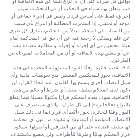
يوافق كل طرف على أن أي نزاع ينشأ عن هذه الاتفاقية أو
فيما يتعلق بها، سواء في التحكيم أو في المحكمة، سيتم
إجراؤه فقط على أساس فردي وليس في إجراء جماعي أو
موحد أو تمثيلي. إذا استمرت المطالبة أو النزاع لأي سبب
من الأسباب في المحكمة بدلاً من التحكيم، يتنازل كل طرف
عن علم وبشكل لا رجعة فيه عن أي حق في المحاكمة أمام
هيئة محلفين في أي إجراء أو إجراء أو مطالبة مضادة تنشأ
عن أو تتعلق بهذه الاتفاقية أو أي من المعاملات المتوخاة بين
الطرفين.
8.4. تقديم جائزة: وفقًا لقيود المسؤولية المحددة في هذه
الاتفاقية، يجوز للمحكمين المعينين منح تعويضات مالية وأي
سبل انتصاف أخرى يسمح بها القانون. عند اتخاذ القرار، لن
يكون لدى المحكم سلطة تعديل أي شرط أو حكم من هذه
الاتفاقية. سوف يقدم المحكم قرارًا مكتوبًا مسببًا فيما يتعلق
بالنزاع («الجائزة») إلى كل طرف، والذي سيتصرف على
الفور وفقًا للجائزة. يجوز تأكيد أي قرار (بما في ذلك سبل
الانتصاف المؤقتة أو النهائية) أو تنفيذه من قبل أي محكمة
لها سلطة قضائية على أي من الطرفين أو أصولها. سيكون
قرار المحكم نهائيًا وملزمًا للأطراف، ولن يخضع للاستئناف