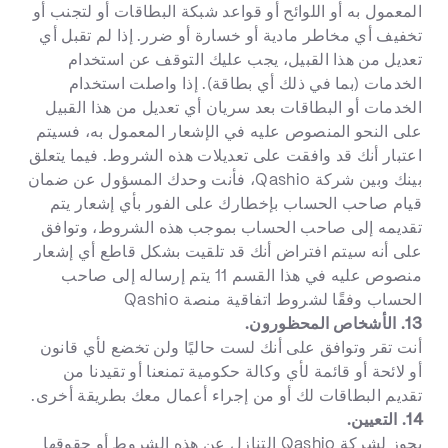
المعمول به أو اللوائح أو قواعد شبكة البطاقات أو لتجنب أو
تخفيف أي مخاطر مادية أو خسارة أو ضرر. إذا لم تقبل أي
تعديل من هذا القبيل، يجب عليك التوقف عن استخدام
الخدمات (بما في ذلك أي بطاقة). إذا واصلت استخدام
الخدمات أو البطاقات بعد سريان أي تعديل من هذا القبيل
على النحو المنصوص عليه في الإشعار المعمول به، فسيتم
اعتبار أنك قد وافقت على تعديلات هذه الشروط. فيما يتعلق
بينك وبين شركة Qashio، فأنت وحدك المسؤول عن ضمان
قيام صاحب الحساب بإخطارك على الفور بأي إشعار يتم
تقديمه إلى صاحب الحساب بموجب هذه الشروط، وتوافق
على أنه سيتم افتراض أنك قد تلقيت بشكل قاطع أي إشعار
منصوص عليه في هذا القسم 11 يتم إرساله إلى صاحب
الحساب وفقًا لشروط اتفاقية منصة Qashio
13. الأشخاص المحظورون.
أنت تقر وتوافق على أنك لست حاليًا ولن تخضع لأي قانون
أو لائحة أو قائمة لأي وكالة حكومية تمنعنا أو تقيدنا من
تقديم البطاقات لك أو من إجراء أعمال معك بطريقة أخرى.
14. التعيين.
يجوز لشركة Qashio التنازل عن هذه الشروط أو حقوقها