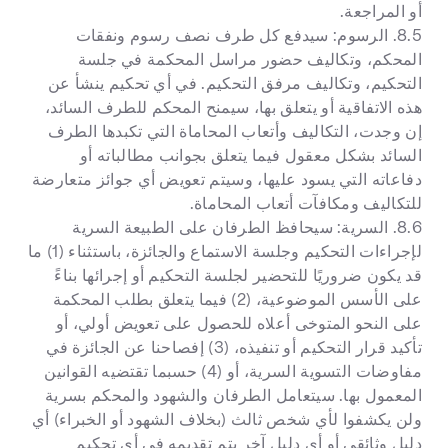
أو المراجعة.
8.5. الرسوم: سيدفع كل طرف نصف رسوم ونفقات
المحكم، وتكاليف حضور مراسل المحكمة في جلسة
التحكيم، وتكاليف مرفق التحكيم. في أي تحكيم ينشأ عن
هذه الاتفاقية أو يتعلق بها، سيمنح المحكم للطرف السائد،
إن وجدت، التكاليف وأتعاب المحاماة التي تكبدها الطرف
السائد بشكل معقول فيما يتعلق بجوانب مطالباته أو
دفاعاته التي يسود عليها، وسيتم تعويض أي جوائز متعارضة
للتكاليف ومكافآت أتعاب المحاماة.
8.6. السرية: سيحافظ الطرفان على الطبيعة السرية
لإجراءات التحكيم وجلسة الاستماع والجائزة، باستثناء (1) ما
قد يكون ضروريًا للتحضير لجلسة التحكيم أو إجرائها بناءً
على الأسس الموضوعية، (2) فيما يتعلق بطلب المحكمة
على النحو المتوخى أعلاه للحصول على تعويض أولي، أو
تأكيد قرار التحكيم أو تنفيذه، (3) إفصاحنا عن الجائزة في
مفاوضات التسوية السرية، أو (4) حسبما تقتضيه القوانين
المعمول بها. سيتعامل الطرفان والشهود والمحكم بسرية
ولن يكشفوا لأي شخص ثالث (بخلاف الشهود أو الخبراء) أي
دليل وثائقي أو أي دليل آخر يتم تقديمه في أي تحكيم