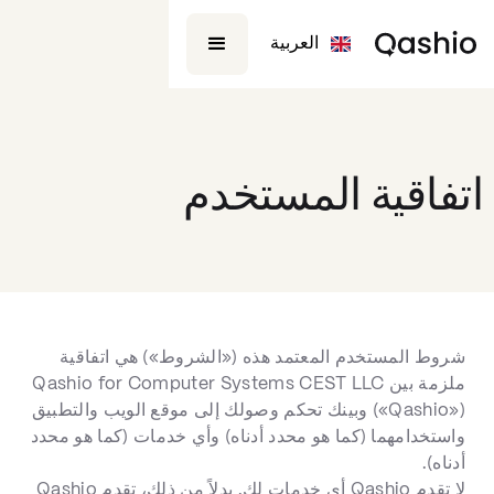
العربية
اتفاقية المستخدم
شروط المستخدم المعتمد هذه («الشروط») هي اتفاقية
ملزمة بين Qashio for Computer Systems CEST LLC
(«Qashio») وبينك تحكم وصولك إلى موقع الويب والتطبيق
واستخدامهما (كما هو محدد أدناه) وأي خدمات (كما هو محدد
أدناه).
لا تقدم Qashio أي خدمات لك. بدلاً من ذلك، تقدم Qashio