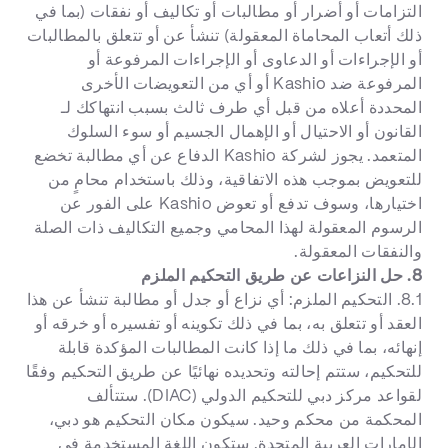
التزامات أو أضرار أو مطالبات أو تكاليف أو نفقات (بما في
ذلك أتعاب المحاماة المعقولة) تنشأ عن أو تتعلق بالمطالبات
أو الإجراءات أو الدعاوى أو الإجراءات المرفوعة أو
المرفوعة ضد Kashio أو أي من التعويضات الأخرى
المحددة أعلاه من قبل أي طرف ثالث بسبب انتهاكك لـ
القانون أو الاحتيال أو الإهمال الجسيم أو سوء السلوك
المتعمد. يجوز لشركة Kashio الدفاع عن أي مطالبة تخضع
للتعويض بموجب هذه الاتفاقية، وذلك باستخدام محامٍ من
اختيارها، وسوف تدفع أو تعوض Kashio على الفور عن
الرسوم المعقولة لهذا المحامي وجميع التكاليف ذات الصلة
والنفقات المعقولة.
8. حل النزاعات عن طريق التحكيم الملزم
8.1. التحكيم الملزم: أي نزاع أو جدل أو مطالبة تنشأ عن هذا
العقد أو تتعلق به، بما في ذلك تكوينه أو تفسيره أو خرقه أو
إنهائه، بما في ذلك ما إذا كانت المطالبات المؤكدة قابلة
للتحكيم، ستتم إحالته وتحديده نهائيًا عن طريق التحكيم وفقًا
لقواعد مركز دبي للتحكيم الدولي (DIAC). ستتألف
المحكمة من محكم وحيد. سيكون مكان التحكيم هو دبي،
الإمارات العربية المتحدة. ستكون اللغة المستخدمة في